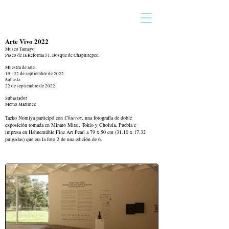
Arte Vivo 2022
Museo Tamayo
Paseo de la Reforma 51, Bosque de Chapultepec.
Muestra de arte
19 - 22 de septiembre de 2022
Subasta
22 de septiembre de 2022
Subastador
Memo Martínez
Taeko Nomiya participó con
Churros
, una fotografía de
doble
exposición tomada en Minato Mirai, Tokio y Cholula, Puebla e
impresa en Hahnemühle Fine Art Pearl a 79 x 50 cm (31.10 x 17.32
pulgadas) que era la foto 2 de una edición de 6
.