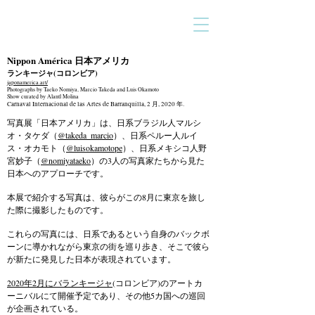
Nippon América 日本アメリカ
ランキージャ(コロンビア)
japonamerica.art/
Photographs by Taeko Nomiya, Marcio Takeda and Luis Okamoto
Show curated by Alantl Molina
Carnaval Internacional de las Artes de Barranquilla, 2 月, 2020 年.
写真展「日本アメリカ」は、日系ブラジル人マルシ
オ・タケダ（
@takeda_marcio
）、日系ペルー人ルイ
ス・オカモト（
@luisokamotope
）、日系メキシコ人野
宮妙子（
@nomiyataeko
）の3人の写真家たちから見た
日本へのアプローチです。
本展で紹介する写真は、彼らがこの8月に東京を旅し
た際に撮影したものです。
これらの写真には、日系であるという自身のバックボ
ーンに導かれながら東京の街を巡り歩き、そこで彼ら
が新たに発見した日本が表現されています。
2020年2月にバランキージャ
(コロンビア)のアートカ
ーニバルにて開催予定であり、その他5カ国への巡回
が企画されている。